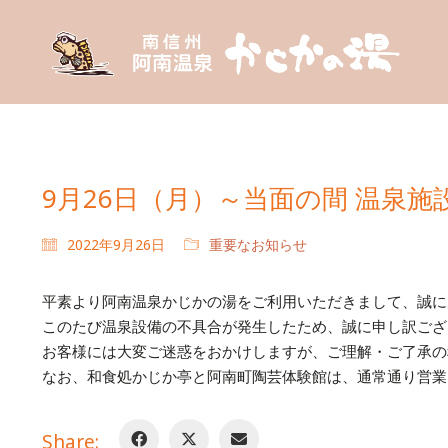
9月26日（月）～当面の間 温泉
2022年9月26日
重要なお知らせ
平素より阿南温泉かじかの湯をご利用いただきまして、誠に
このたび温泉設備の不具合が発生したため、誠に申し訳ござ
お客様には大変ご迷惑をおかけしますが、ご理解・ご了承の
なお、和食処かじか亭と阿南町陶芸体験館は、通常通り営業
Share: