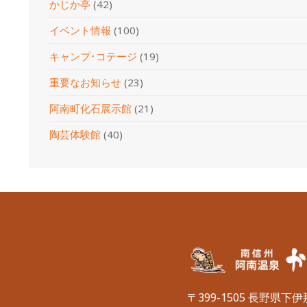
かじか亭
(42)
イベント情報
(100)
キャンプ･コテージ
(19)
重要なお知らせ
(23)
阿南町化石展示館
(21)
陶芸体験館
(40)
〒399-1505 長野県下