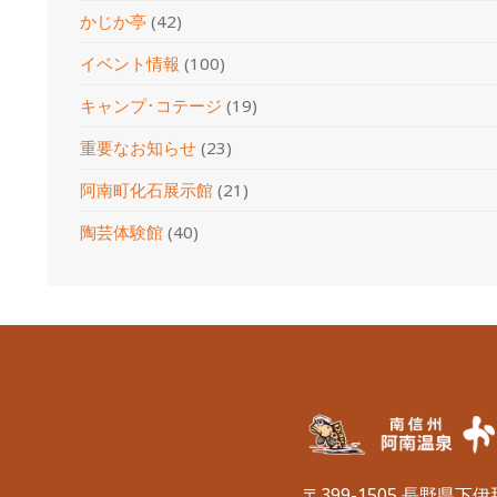
かじか亭
(42)
イベント情報
(100)
キャンプ･コテージ
(19)
重要なお知らせ
(23)
阿南町化石展示館
(21)
陶芸体験館
(40)
〒399-1505 長野県下