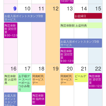
14:00~16:00
10
11
12
13
14
15
9
お盆入浴ポイントスタンプ2倍
お盆縁日
サービス
陶芸体験
陶芸体験館 お盆特典
館 貸切営
業
9:00~12:00
お盆入浴ポイントスタンプ2倍
サービス
陶芸体験
館 貸切営
業
9:00~12:00
16
17
18
19
20
21
22
陶芸体験
お子様デ
阿南町民
阿南町民
ビールデ
陶芸体験
館 お盆特
ー スーパ
サービス
サービス
ー
館 貸切営
典
ーボール
デー
デー
業
つかみ取
9:00~12:00
り
お盆入浴
陶芸体験
ポイント
館 臨時休
スタンプ
館
2倍サー