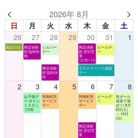
2026年 8月
日
月
火
水
木
金
土
26
27
28
29
30
31
1
風呂の日
陶芸体験
シルバー
陶芸体験
ビールデ
館 臨時休
デー
館 貸切営
ー
館
業
10:30~12:00
陶芸体験
ラストウィーク感謝
館 臨時休
デー
館
2
3
4
5
6
7
8
お子様デ
阿南町民
阿南町民
ビールデ
段ボール
ー ポイン
サービス
サービス
ー
迷路で遊
トスタン
デー
デー
ぼう! 8月
プ2倍
8日(土)
～ 16日
(日)
陶芸体験
館 貸切営
業