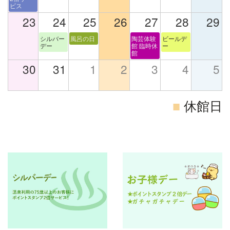
ビス
23
24
25
26
27
28
29
シルバー
風呂の日
陶芸体験
ビールデ
デー
館 臨時休
ー
館
30
31
1
2
3
4
5
■
休館日