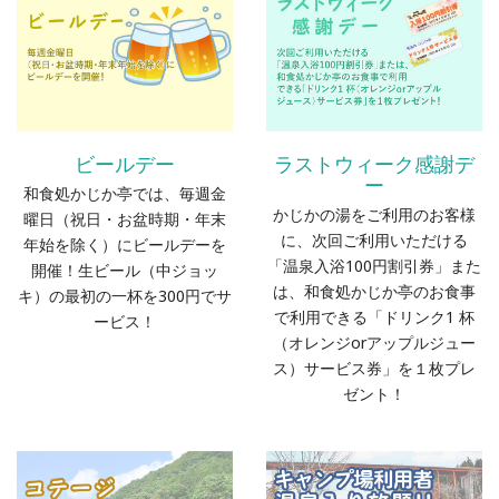
ビールデー
ラストウィーク感謝デ
ー
和食処かじか亭では、毎週金
かじかの湯をご利用のお客様
曜日（祝日・お盆時期・年末
に、次回ご利用いただける
年始を除く）にビールデーを
「温泉入浴100円割引券」また
開催！生ビール（中ジョッ
は、和食処かじか亭のお食事
キ）の最初の一杯を300円でサ
で利用できる「ドリンク1 杯
ービス！
（オレンジorアップルジュー
ス）サービス券」を１枚プレ
ゼント！